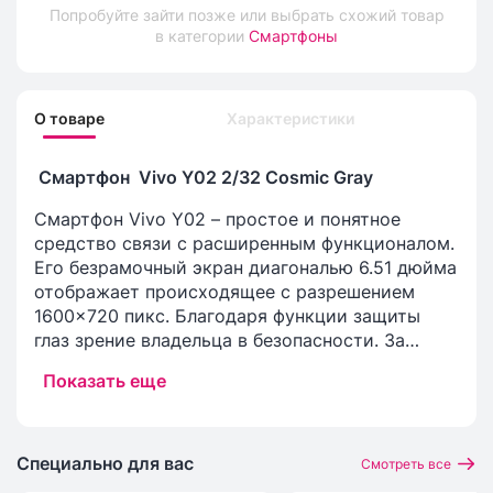
Попробуйте зайти позже или выбрать схожий товар
в категории
Смартфоны
О товаре
Характеристики
Смартфон Vivo Y02 2/32 Cosmic Gray
Смартфон Vivo Y02 – простое и понятное
средство связи с расширенным функционалом.
Его безрамочный экран диагональю 6.51 дюйма
отображает происходящее с разрешением
1600x720 пикс. Благодаря функции защиты
глаз зрение владельца в безопасности. За
производительность отвечают процессор
Показать еще
MediaTek Helio P22 MT6762 на 8 ядер и 2 ГБ
оперативной памяти. Эта конфигурация
заключена в пластиковый корпус 2.5D
толщиной всего 8.49 мм. Ценители
Специально для вас
Смотреть все
качественных фото будут довольны камерами