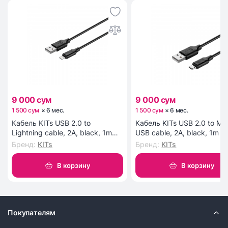
на 8 и на 5 Мп. Еще одно достоинство
смартфона Vivo Y02 заключается в том, что его
аккумулятор на 5000 мАч «превращается» в
пауэрбанк для других устройств.
9 000 сум
9 000 сум
1 500 сум
×
6
мес
.
1 500 сум
×
6
мес
.
Кабель KITs USB 2.0 to
Кабель KITs USB 2.0 to Mic
Lightning cable, 2A, black, 1m
USB cable, 2A, black, 1m (
(KITS-W-003)
W-002)
Бренд
:
KITs
Бренд
:
KITs
В корзину
В корзину
Покупателям