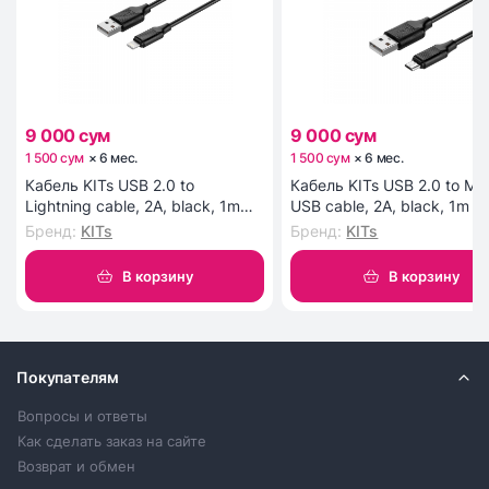
9 000 сум
9 000 сум
1 500 сум
×
6
мес
.
1 500 сум
×
6
мес
.
Кабель KITs USB 2.0 to
Кабель KITs USB 2.0 to Mic
Lightning cable, 2A, black, 1m
USB cable, 2A, black, 1m (
(KITS-W-003)
W-002)
Бренд
:
KITs
Бренд
:
KITs
В корзину
В корзину
Покупателям
Вопросы и ответы
Как сделать заказ на сайте
Возврат и обмен