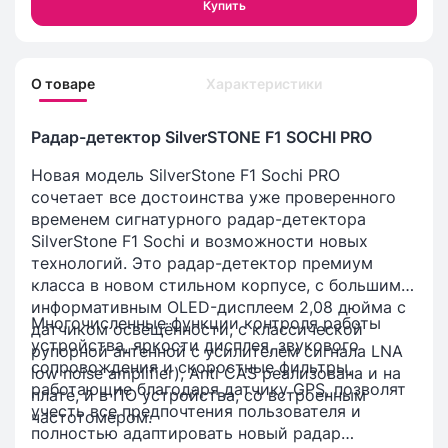
Купить
О товаре
Характеристики
Радар-детектор SilverSTONE F1 SOCHI PRO
Новая модель SilverStone F1 Sochi PRO
сочетает все достоинства уже проверенного
временем сигнатурного радар-детектора
SilverStone F1 Sochi и возможности новых
технологий. Это радар-детектор премиум
класса в новом стильном корпусе, с большим
информативным OLED-дисплеем 2,08 дюйма с
Многочисленные функции контроля работы
датчиком освещённости, с классической
устройства, яркости дисплея, звукового
рупорной антенной с усилителем сигнала LNA
сопровождения и скоростные фильтры,
low noise amplifier), Anti CAS реализована и на
работающие благодаря датчику GPS, позволят
плате, и в ПО устройства, со встроенным
учесть все предпочтения пользователя и
частотомером.
полностью адаптировать новый радар