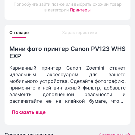
Попробуйте зайти позже или выбрать схожий товар
в категории
Принтеры
О товаре
Характеристики
Мини фото принтер Canon PV123 WHS
EXP
Карманный принтер Canon Zoemini станет
идеальным аксессуаром для вашего
мобильного устройства. Сделайте фотографию,
примените к ней винтажный фильтр, добавьте
элементы дополненной реальности и
распечатайте ее на клейкой бумаге, чтобы
ваши вещи всегда напоминали вам о важных
Показать еще
моментах вашей жизни.
Специально для вас
Смотреть все