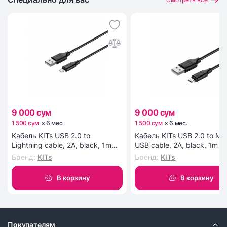
9 000 сум
9 000 сум
1 500 сум
×
6
мес
.
1 500 сум
×
6
мес
.
Кабель KITs USB 2.0 to
Кабель KITs USB 2.0 to Mic
Lightning cable, 2A, black, 1m
USB cable, 2A, black, 1m (
(KITS-W-003)
W-002)
Бренд
:
KITs
Бренд
:
KITs
В корзину
В корзину
Покупателям