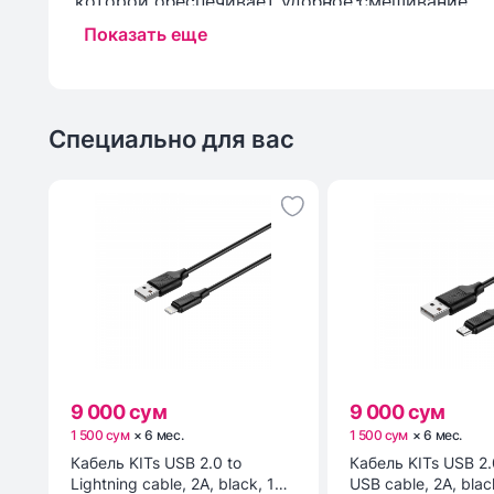
которой обеспечивает удобное смешивание.
Показать еще
Специально для вас
9 000 сум
9 000 сум
1 500 сум
×
6
мес
.
1 500 сум
×
6
мес
.
Кабель KITs USB 2.0 to
Кабель KITs USB 2.
Lightning cable, 2A, black, 1m
USB cable, 2A, blac