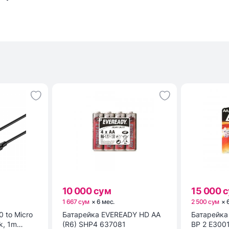
10 000 сум
15 000 
1 667 сум
×
6
мес
.
2 500 сум
×
0 to Micro
Батарейка EVEREADY HD AA
Батарейка ENR POWER E9
k, 1m
(R6) SHP4 637081
BP 2 E300