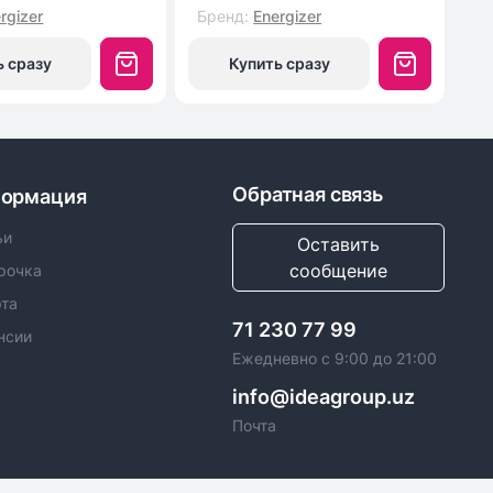
rgizer
Бренд
:
Energizer
Б
ь сразу
Купить сразу
Обратная связь
ормация
ьи
Оставить
сообщение
рочка
та
71 230 77 99
нсии
Ежедневно с 9:00 до 21:00
info@ideagroup.uz
Почта