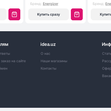
Бренд
:
Energizer
Бренд
:
Ene
Купить сразу
Купит
елям
idea.uz
Инф
ответы
О нас
Стат
 заказ на сайте
Наши магазины
Расс
бмен
Контакты
Офер
Вака