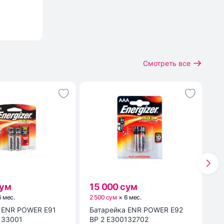
Смотреть все
сум
15 000 сум
1
6
мес
.
2 500 сум
×
6
мес
.
3 
1
Батарейка ENR POWER E92
Мы
133001
BP 2 E300132702
M