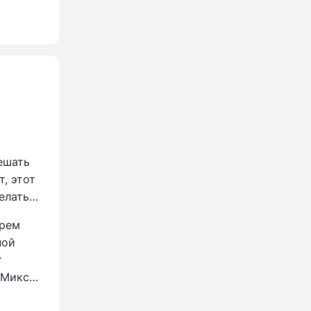
ешать
, этот
елать
крем
ной
т
 Миксер