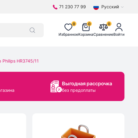
71 230 77 99
Русский
0
0
0
Избранное
Корзина
Сравнение
Войти
Philips HR3745/11
Выгодная рассрочка
агазина
без предоплаты