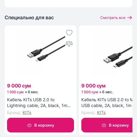
Специально для вас
Смотреть все
9 000 сум
9 000 сум
1 500 сум
×
6
мес
.
1 500 сум
×
6
мес
.
Кабель KITs USB 2.0 to
Кабель KITs USB 2.0 to Mic
Lightning cable, 2A, black, 1m
USB cable, 2A, black, 1m (
(KITS-W-003)
W-002)
Бренд
:
KITs
Бренд
:
KITs
В корзину
В корзину