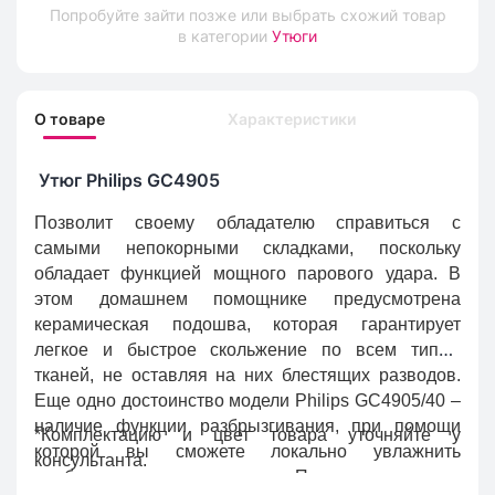
Попробуйте зайти позже или выбрать схожий товар
в категории
Утюги
О товаре
Характеристики
Утюг Philips GC4905
Позволит своему обладателю справиться с
самыми непокорными складками, поскольку
обладает функцией мощного парового удара. В
этом домашнем помощнике предусмотрена
керамическая подошва, которая гарантирует
легкое и быстрое скольжение по всем типам
тканей, не оставляя на них блестящих разводов.
Еще одно достоинство модели Philips GC4905/40 –
наличие функции разбрызгивания, при помощи
*Комплектацию и цвет товара уточняйте у
которой вы сможете локально увлажнить
консультанта.
необходимые участки одежды. Предусмотренная в