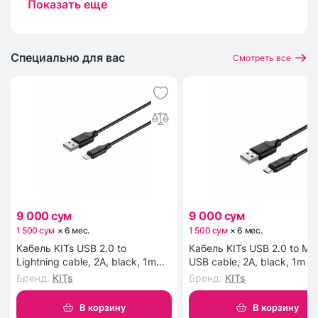
Показать еще
приборе противокапельная система препятствует
вытеканию жидкости из специального резервуара.
Длинный сетевой шнур прибора обладает
шаровым креплением, не позволяющим ему
Специально для вас
Смотреть все
спутываться в процессе глажения белья и одежды.
Система автоматического отключения вовремя
приостановит работу утюга, не позволив ему
внезапно выйти из строя.
9 000 сум
9 000 сум
1 500 сум
×
6
мес
.
1 500 сум
×
6
мес
.
Кабель KITs USB 2.0 to
Кабель KITs USB 2.0 to Mic
Lightning cable, 2A, black, 1m
USB cable, 2A, black, 1m (
(KITS-W-003)
W-002)
Бренд
:
KITs
Бренд
:
KITs
В корзину
В корзину