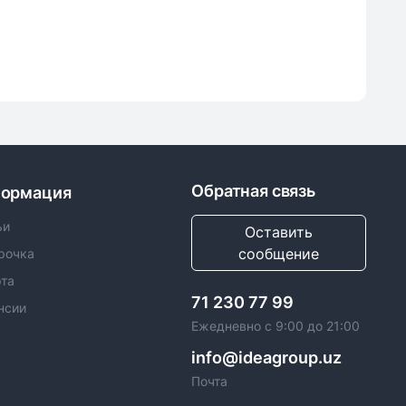
Обратная связь
ормация
ьи
Оставить
сообщение
рочка
та
71 230 77 99
нсии
Ежедневно с 9:00 до 21:00
info@ideagroup.uz
Почта