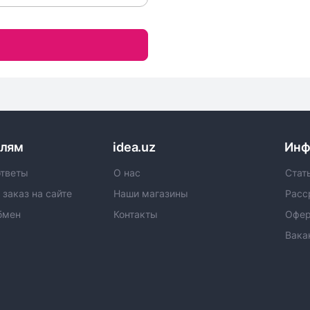
елям
idea.uz
Инф
ответы
О нас
Стат
 заказ на сайте
Наши магазины
Расс
бмен
Контакты
Офер
Вака