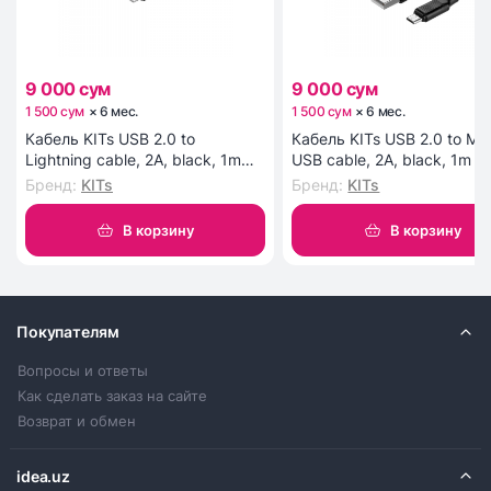
9 000 сум
9 000 сум
1 500 сум
×
6
мес
.
1 500 сум
×
6
мес
.
Кабель KITs USB 2.0 to
Кабель KITs USB 2.0 to Mic
Lightning cable, 2A, black, 1m
USB cable, 2A, black, 1m (
(KITS-W-003)
W-002)
Бренд
:
KITs
Бренд
:
KITs
В корзину
В корзину
Покупателям
Вопросы и ответы
Как сделать заказ на сайте
Возврат и обмен
idea.uz