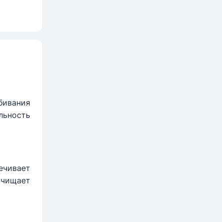
бивания
льность
ечивает
очищает