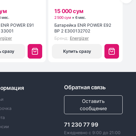
сум
15 000 сум
1
6
мес
.
2 500 сум
×
6
мес
.
3 
1
Батарейка ENR POWER E92
Мы
133001
BP 2 E300132702
M
rgizer
Бренд
:
Energizer
Б
ь сразу
Купить сразу
Обратная связь
ормация
ьи
Оставить
сообщение
рочка
та
71 230 77 99
нсии
Ежедневно с 9:00 до 21:00