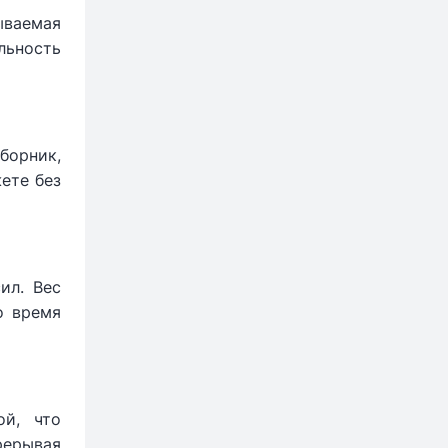
ываемая
льность
борник,
ете без
ил. Вес
о время
ой, что
рерывая