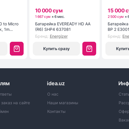
10 000 сум
15 000 
1 667 сум
×
6
мес
.
2 500 сум
×
0 to Micro
Батарейка EVEREADY HD AA
Батарейка ENR POWER E9
k, 1m
(R6) SHP4 637081
BP 2 E300
Бренд
:
Energizer
Бренд
:
Ene
Купить сразу
Купит
елям
idea.uz
Инф
ответы
О нас
Стат
 заказ на сайте
Наши магазины
Расс
бмен
Контакты
Офер
Вака