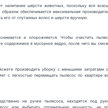
т налипание шерсти животных, поскольку вся всас
м образом обеспечивается максимальная производите
ь его от спутанных волос и шерсти вручную.
 снимается и опорожняется. Чтобы очистить пылес
те содержимое в мусорное ведро, после чего вы смож
можете производить уборку с меньшими затратами с
яет с легкостью перемещать пылесос по квартире в
едственно на ручке пылесоса, находятся под рук
лесос или выбирать оптимальную мощность, не п