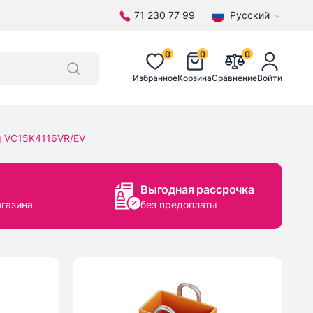
71 230 77 99
Русский
0
0
0
Избранное
Корзина
Сравнение
Войти
 VC15K4116VR/EV
Выгодная рассрочка
агазина
без предоплаты