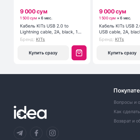
9 000 сум
9 000 сум
1 500 сум
×
6
мес
.
1 500 сум
×
6
мес
.
Кабель KITs USB 2.0 to
Кабель KITs USB 2.
Lightning cable, 2A, black, 1m
USB cable, 2A, blac
(KITS-W-003)
(KITS-W-002)
Бренд
:
KITs
Бренд
:
KITs
Купить сразу
Купить сразу
Покупат
Вопросы и 
Как сделать
Возврат и о