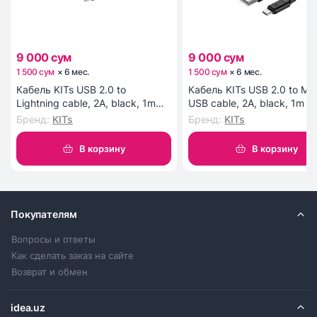
9 000 сум
9 000 сум
1 500 сум
×
6
мес
.
1 500 сум
×
6
мес
.
Кабель KITs USB 2.0 to
Кабель KITs USB 2.0 to Mic
Lightning cable, 2A, black, 1m
USB cable, 2A, black, 1m (
(KITS-W-003)
W-002)
Бренд
:
KITs
Бренд
:
KITs
В корзину
В корзину
Покупателям
Вопросы и ответы
Как сделать заказ на сайте
Возврат и обмен
idea.uz