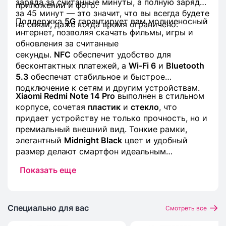
заряда за считанные минуты, а полную зарядку
приложений и фото.
за 45 минут — это значит, что вы всегда будете
Поддержка
5G
гарантирует вам молниеносный
на связи, даже когда время ограничено.
интернет, позволяя скачать фильмы, игры и
обновления за считанные
секунды.
NFC
обеспечит удобство для
бесконтактных платежей, а
Wi-Fi 6
и
Bluetooth
5.3
обеспечат стабильное и быстрое
подключение к сетям и другим устройствам.
Xiaomi Redmi Note 14 Pro
выполнен в стильном
корпусе, сочетая
пластик
и
стекло
, что
придает устройству не только прочность, но и
премиальный внешний вид. Тонкие рамки,
элегантный
Midnight Black
цвет и удобный
размер делают смартфон идеальным
аксессуаром для тех, кто ценит стиль и
Показать еще
качество.
Специально для вас
Смотреть все