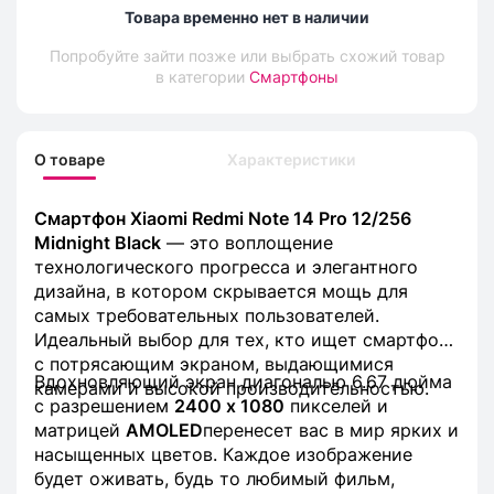
Товара временно нет в наличии
Попробуйте зайти позже или выбрать схожий товар
в категории
Смартфоны
О товаре
Характеристики
Смартфон Xiaomi Redmi Note 14 Pro 12/256
Midnight Black
— это воплощение
технологического прогресса и элегантного
дизайна, в котором скрывается мощь для
самых требовательных пользователей.
Идеальный выбор для тех, кто ищет смартфон
с потрясающим экраном, выдающимися
Вдохновляющий экран диагональю 6.67 дюйма
камерами и высокой производительностью.
с разрешением
2400 x 1080
пикселей и
матрицей
AMOLED
перенесет вас в мир ярких и
насыщенных цветов. Каждое изображение
будет оживать, будь то любимый фильм,