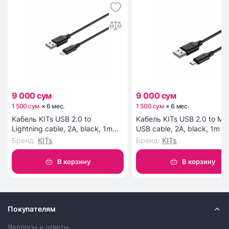
9 000 сум
9 000 сум
1 500 сум
×
6
мес
.
1 500 сум
×
6
мес
.
Кабель KITs USB 2.0 to
Кабель KITs USB 2.0 to Mic
Lightning cable, 2A, black, 1m
USB cable, 2A, black, 1m (
(KITS-W-003)
W-002)
Бренд
:
KITs
Бренд
:
KITs
В корзину
В корзину
Покупателям
Вопросы и ответы