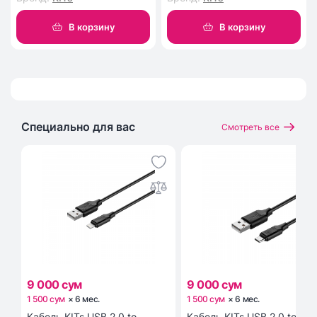
В корзину
В корзину
Специально для вас
Смотреть все
9 000 сум
9 000 сум
1 500 сум
×
6
мес
.
1 500 сум
×
6
мес
.
Кабель KITs USB 2.0 to
Кабель KITs USB 2.0 to Mic