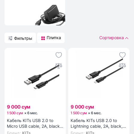
Плитка
Сортировка
Фильтры
9 000 сум
9 000 сум
1 500 сум
×
6
мес
.
1 500 сум
×
6
мес
.
Кабель KITs USB 2.0 to
Кабель KITs USB 2.0 to
Micro USB cable, 2A, black,
Lightning cable, 2A, black,
1m (KITS-W-002)
1m (KITS-W-003)
Бренд
:
KITs
Бренд
:
KITs