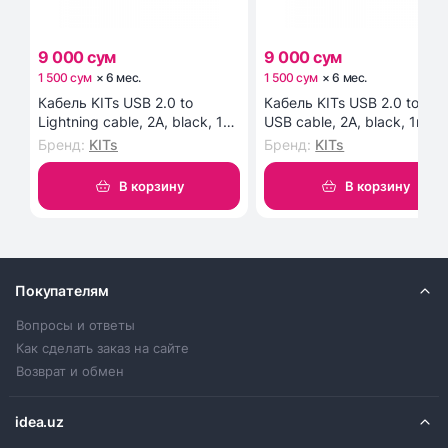
9 000 сум
9 000 сум
1 500 сум
×
6
мес
.
1 500 сум
×
6
мес
.
Кабель KITs USB 2.0 to
Кабель KITs USB 2.0 to Mic
Lightning cable, 2A, black, 1m
USB cable, 2A, black, 1m
(KITS-W-003)
(KITS-W-002)
Бренд
:
KITs
Бренд
:
KITs
В корзину
В корзину
Покупателям
Вопросы и ответы
Как сделать заказ на сайте
Возврат и обмен
idea.uz