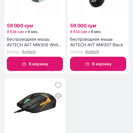
59 000 сум
59 000 сум
9 834 сум
×
6
мес
.
9 834 сум
×
6
мес
.
Беспроводная мышь
Беспроводная мышь
AVTECH AVT MW306 White-
AVTECH AVT MW307 Black
Grey
Бренд
:
Avtech
Бренд
:
Avtech
В корзину
В корзину