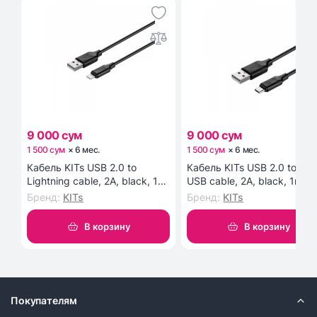
9 000 сум
9 000 сум
1 500 сум
×
6
мес
.
1 500 сум
×
6
мес
.
Кабель KITs USB 2.0 to
Кабель KITs USB 2.0 to Mic
Lightning cable, 2A, black, 1m
USB cable, 2A, black, 1m
(KITS-W-003)
(KITS-W-002)
Бренд
:
KITs
Бренд
:
KITs
В корзину
В корзину
Покупателям