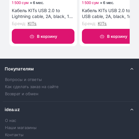
1 500 сум
×
6
мес
.
1 500 сум
×
6
мес
.
Кабель KITs USB 2.0 to
Кабель KITs USB 2.0 to Mic
Lightning cable, 2A, black, 1m
USB cable, 2A, black, 1m
(KITS-W-003)
(KITS-W-002)
Бренд
:
KITs
Бренд
:
KITs
В корзину
В корзину
Покупателям
Вопросы и ответы
Как сделать заказ на сайте
Возврат и обмен
idea.uz
О нас
Наши магазины
Контакты