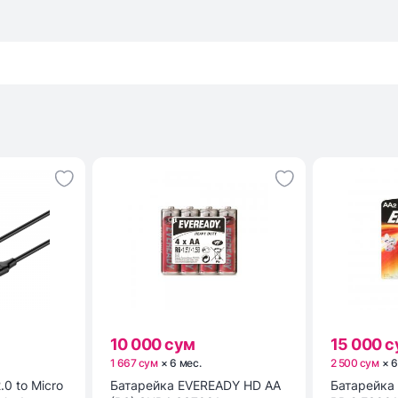
10 000 сум
15 000 
1 667 сум
×
6
мес
.
2 500 сум
×
.0 to Micro
Батарейка EVEREADY HD AA
Батарейка ENR POWER E91