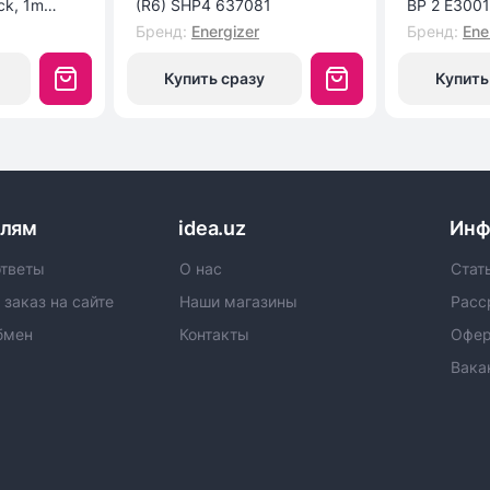
ck, 1m
(R6) SHP4 637081
BP 2 E300
Бренд
:
Energizer
Бренд
:
Ene
Купить сразу
Купить
елям
idea.uz
Инф
ответы
О нас
Стат
 заказ на сайте
Наши магазины
Расс
бмен
Контакты
Офер
Вака