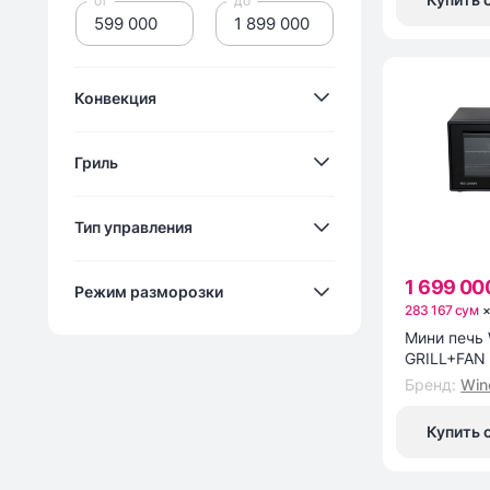
Конвекция
Гриль
есть
Тип управления
нет
есть
1 699 00
Режим разморозки
нет
283 167 сум
Механический
Мини печь 
GRILL+FAN
Механическое
Бренд
:
Win
есть
поворотный механизм
нет
Купить 