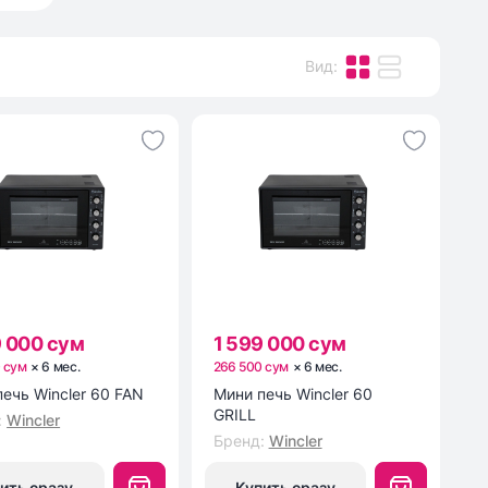
Вид
:
9 000 сум
1 599 000 сум
 сум
×
6
мес
.
266 500 сум
×
6
мес
.
Мини печь Wincler 60 FAN
Мини печь Wincler 60
GRILL
:
Wincler
Бренд
:
Wincler
ить сразу
Купить сразу