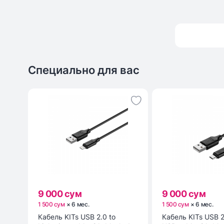
Специально для вас
9 000 сум
9 000 сум
1 500 сум
×
6
мес
.
1 500 сум
×
6
мес
.
Кабель KITs USB 2.0 to
Кабель KITs USB 2