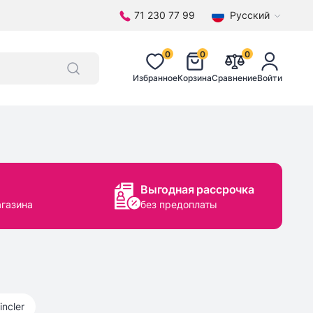
71 230 77 99
Русский
0
0
0
Избранное
Корзина
Сравнение
Войти
Выгодная рассрочка
агазина
без предоплаты
incler