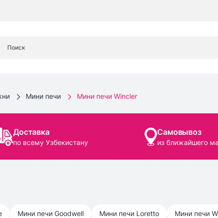
хни
Мини печи
Мини печи Wincler
Доставка
Самовывоз
по всему Узбекистану
из ближайшего м
e
Мини печи
Goodwell
Мини печи
Loretto
Мини печи
W