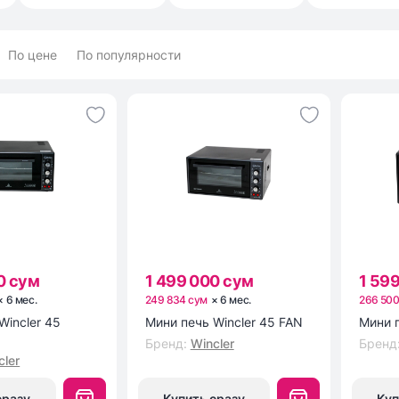
По цене
По популярности
0 сум
1 499 000 сум
1 59
×
6
мес
.
249 834 сум
×
6
мес
.
266 500
Wincler 45
Мини печь Wincler 45 FAN
Бренд
:
Wincler
Бренд
cler
сразу
Купить сразу
Куп