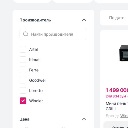
По дате
Производитель
Artel
Itimat
Ferre
Goodwell
1 499 00
Loretto
249 834 сум
Wincler
Мини печь 
GRILL
Бренд
:
Win
Цена
Купить 
от
до