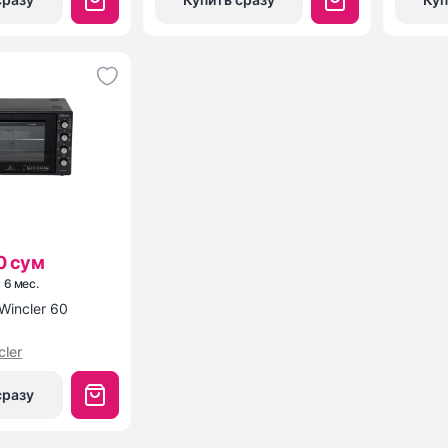
0 сум
×
6
мес
.
Wincler 60
cler
сразу