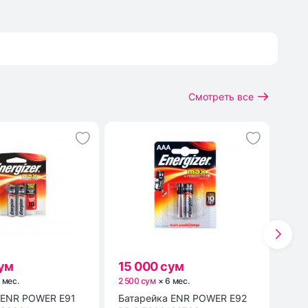
Смотреть все
сум
15 000 сум
19
6
мес
.
2 500 сум
×
6
мес
.
3 16
Батарейка ENR POWER E92
Мыш