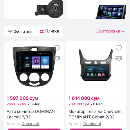
Плитка
Сортировка
Фильтры
1 597 000 сум
1 614 000 сум
266 167 сум
×
6
мес
.
269 000 сум
×
6
мес
.
Авто монитор DOMINANT
Монитор Tesla на Chevrolet
Lacceti 2/32
DOMINANT Cobalt 2/32
Бренд
:
Dominant
Бренд
:
Dominant