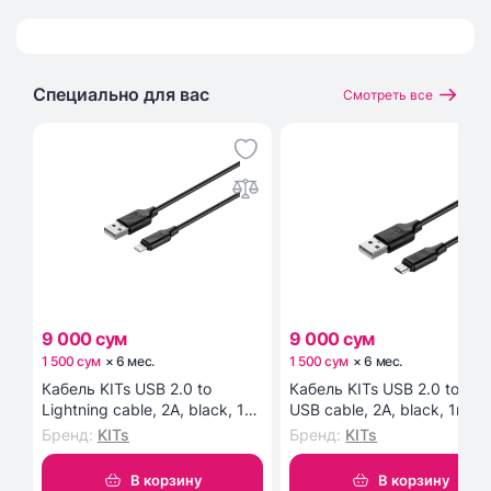
Специально для вас
Смотреть все
9 000 сум
9 000 сум
1 500 сум
×
6
мес
.
1 500 сум
×
6
мес
.
Кабель KITs USB 2.0 to
Кабель KITs USB 2.0 to Mic
Lightning cable, 2A, black, 1m
USB cable, 2A, black, 1m
(KITS-W-003)
(KITS-W-002)
Бренд
:
KITs
Бренд
:
KITs
В корзину
В корзину