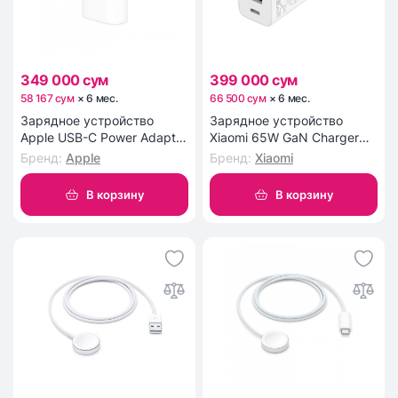
349 000 сум
399 000 сум
58 167 сум
×
6
мес
.
66 500 сум
×
6
мес
.
Зарядное устройство
Зарядное устройство
Apple USB-C Power Adapter
Xiaomi 65W GaN Charger
(20W)
(Type-A + Type-C) EU
Бренд
:
Apple
Бренд
:
Xiaomi
В корзину
В корзину