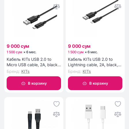
9 000 сум
9 000 сум
1 500 сум
×
6
мес
.
1 500 сум
×
6
мес
.
Кабель KITs USB 2.0 to
Кабель KITs USB 2.0 to
Micro USB cable, 2A, black,
Lightning cable, 2A, black,
1m (KITS-W-002)
1m (KITS-W-003)
Бренд
:
KITs
Бренд
:
KITs
В корзину
В корзину