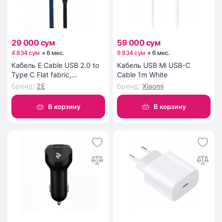
29 000 сум
59 000 сум
4 834 сум
×
6
мес
.
9 834 сум
×
6
мес
.
Кабель Е Cable USB 2.0 to
Кабель USB Mi USB-C
Type C Flat fabric,
Cable 1m White
black/blue, 1m 2E-CCTT-
Бренд
:
2E
Бренд
:
Xiaomi
1MBL
В корзину
В корзину