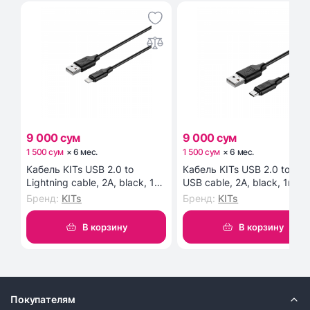
9 000 сум
9 000 сум
1 500 сум
×
6
мес
.
1 500 сум
×
6
мес
.
Кабель KITs USB 2.0 to
Кабель KITs USB 2.0 to Mic
Lightning cable, 2A, black, 1m
USB cable, 2A, black, 1m
(KITS-W-003)
(KITS-W-002)
Бренд
:
KITs
Бренд
:
KITs
В корзину
В корзину
Покупателям