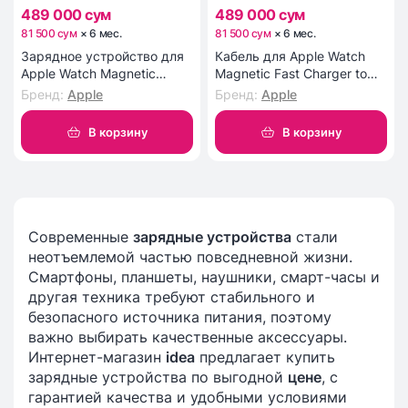
489 000 сум
489 000 сум
81 500 сум
×
6
мес
.
81 500 сум
×
6
мес
.
Зарядное устройство для
Кабель для Apple Watch
Apple Watch Magnetic
Magnetic Fast Charger to
Charger Cable
USB-C Cable (1m)
Бренд
:
Apple
Бренд
:
Apple
В корзину
В корзину
Современные
зарядные устройства
стали
неотъемлемой частью повседневной жизни.
Смартфоны, планшеты, наушники, смарт-часы и
другая техника требуют стабильного и
безопасного источника питания, поэтому
важно выбирать качественные аксессуары.
Интернет-магазин
idea
предлагает купить
зарядные устройства по выгодной
цене
, с
гарантией качества и удобными условиями