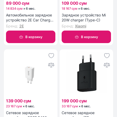
89 000 сум
109 000 сум
14 834 сум
×
6
мес
.
18 167 сум
×
6
мес
.
Автомобильное зарядное
Зарядное устройство Mi
устройство 2Е Car Charger
20W charger (Type-C)
Dual USB (36W) Type-C PD,
Бренд
:
2E
Бренд
:
Xiaomi
USB QC3.0, black
2EACR36WPDQC (2E-
В корзину
В корзину
ACR36WPDQC)
139 000 сум
199 000 сум
23 167 сум
×
6
мес
.
33 167 сум
×
6
мес
.
Сетевое зарядное
Сетевое зарядное