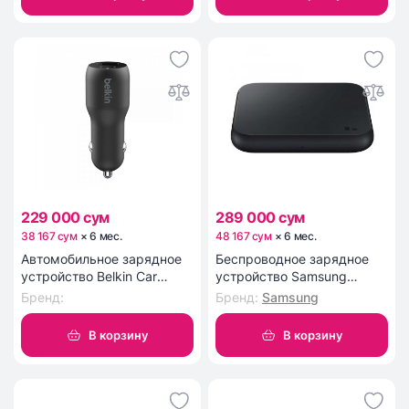
229 000 сум
289 000 сум
38 167 сум
×
6
мес
.
48 167 сум
×
6
мес
.
Автомобильное зарядное
Беспроводное зарядное
устройство Belkin Car
устройство Samsung
Charger (18W) Power
Wireless Charger Pad black
Бренд
:
Бренд
:
Samsung
Delivery Port USB-C, (12W)
(EP-P1300BBRGRU)
USB-A, black
В корзину
В корзину
(F7U100BTBLK)