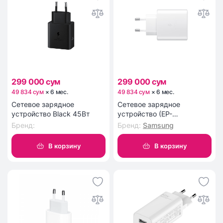
299 000 сум
299 000 сум
49 834 сум
×
6
мес
.
49 834 сум
×
6
мес
.
Сетевое зарядное
Сетевое зарядное
устройство Black 45Вт
устройство (EP-
TA845NBEGEU), 45Вт White
Бренд
:
Бренд
:
Samsung
В корзину
В корзину