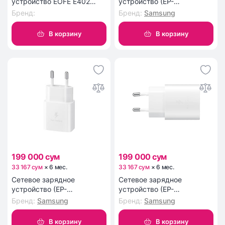
устройство EOFE E402
устройство (EP-
White
TA800NBEGRU), 25Вт
Бренд
:
Бренд
:
Samsung
В корзину
В корзину
199 000 сум
199 000 сум
33 167 сум
×
6
мес
.
33 167 сум
×
6
мес
.
Сетевое зарядное
Сетевое зарядное
устройство (EP-
устройство (EP-
T2510NWEGRU), white 25Вт
TA800NWEGRU), 25Вт,
Бренд
:
Samsung
Бренд
:
Samsung
white
В корзину
В корзину