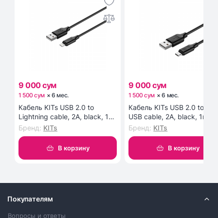
9 000 сум
9 000 сум
1 500 сум
×
6
мес
.
1 500 сум
×
6
мес
.
Кабель KITs USB 2.0 to
Кабель KITs USB 2.0 to Mic
Lightning cable, 2A, black, 1m
USB cable, 2A, black, 1m
(KITS-W-003)
(KITS-W-002)
Бренд
:
KITs
Бренд
:
KITs
В корзину
В корзину
Покупателям
Вопросы и ответы