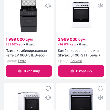
1 999 000 сум
2 999 000 сум
333 167 сум
×
6
мес
.
499 834 сум
×
6
мес
.
Плита комбинированная
Комбинированная плита
Ferre LP 60G-31DB-eco(F)
Shivaki 6400-G ГП Белый
22
Бренд
:
Ferre
Бренд
:
Shivaki
В корзину
В корзину