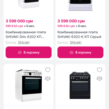
3 599 000 сум
3 599 000 сум
599 834 сум
×
6
мес
.
599 834 сум
×
6
мес
.
Комбинированная плита
Комбинированная плита
SHIVAKI Shiv 6302 КП
SHIVAKI 6302-K КП Серый
Белый
Бренд
:
Shivaki
Бренд
:
Shivaki
В корзину
В корзину