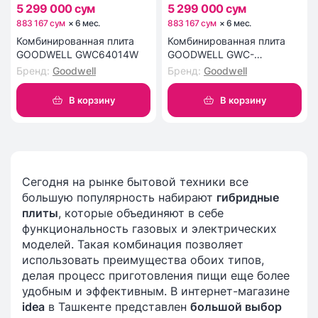
5 299 000 сум
5 299 000 сум
883 167 сум
×
6
мес
.
883 167 сум
×
6
мес
.
Комбинированная плита
Комбинированная плита
GOODWELL GWС64014W
GOODWELL GWC-
64014BL4
Бренд
:
Goodwell
Бренд
:
Goodwell
В корзину
В корзину
Сегодня на рынке бытовой техники все
большую популярность набирают
гибридные
плиты
, которые объединяют в себе
функциональность газовых и электрических
моделей. Такая комбинация позволяет
использовать преимущества обоих типов,
делая процесс приготовления пищи еще более
удобным и эффективным. В интернет-магазине
idea
в Ташкенте представлен
большой выбор