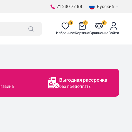
71 230 77 99
Русский
0
0
0
Избранное
Корзина
Сравнение
Войти
Выгодная рассрочка
агазина
без предоплаты