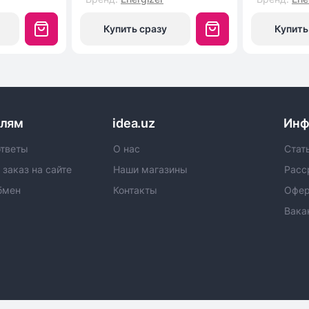
Купить сразу
Купить
елям
idea.uz
Инф
ответы
О нас
Стат
 заказ на сайте
Наши магазины
Расс
бмен
Контакты
Офер
Вака