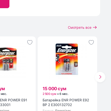
Смотреть все
сум
15 000 сум
19
6
мес
.
2 500 сум
×
6
мес
.
3 16
Батарейка ENR POWER E92
Мыш
133001
BP 2 E300132702
MF1
rgizer
Бренд
:
Energizer
Бре