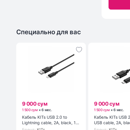
Специально для вас
9 000 сум
9 000 сум
1 500 сум
×
6
мес
.
1 500 сум
×
6
мес
.
Кабель KITs USB 2.0 to
Кабель KITs USB 2
Lightning cable, 2A, black, 1m
USB cable, 2A, bla
(KITS-W-003)
(KITS-W-002)
Бренд
:
KITs
Бренд
:
KITs