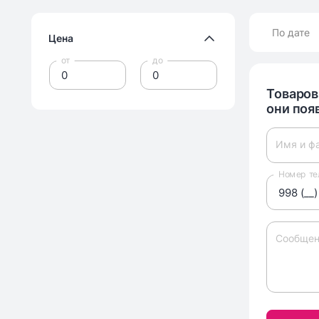
По дате
Цена
от
до
Товаров
они поя
Имя и ф
Номер те
Сообщен