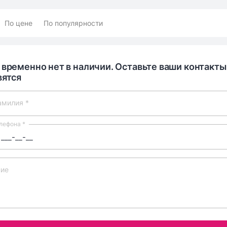
По цене
По популярности
 временно нет в наличии. Оставьте ваши контакты
вятся
амилия *
лефона *
ие