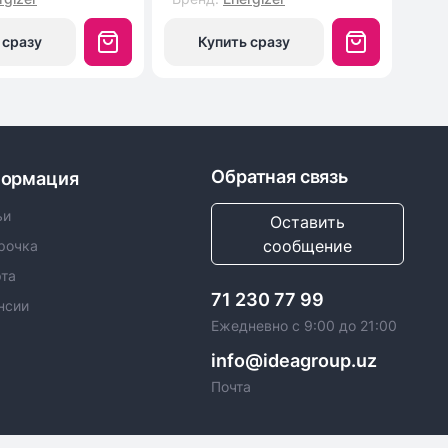
 сразу
Купить сразу
Обратная связь
ормация
ьи
Оставить
сообщение
рочка
та
71 230 77 99
нсии
Ежедневно с 9:00 до 21:00
info@ideagroup.uz
Почта