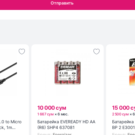
Отправить
10 000 сум
15 000 
1 667 сум
×
6
мес
.
2 500 сум
×
.0 to Micro
Батарейка EVEREADY HD AA
Батарейка ENR POWER E91
ck, 1m
(R6) SHP4 637081
BP 2 E300
Бренд
:
Energizer
Бренд
:
Ene